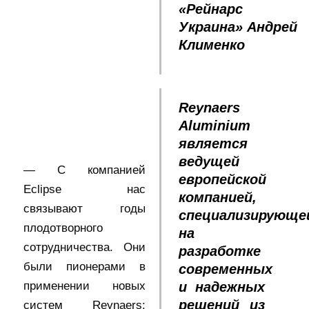
«Рейнарс
Украина» Андрей
Клименко
Reynaers
Aluminium
является
ведущей
— С компанией
европейской
Eclipse нас
компанией,
связывают годы
специализирующе
плодотворного
на
сотрудничества. Они
разработке
были пионерами в
современных
применении новых
и надежных
решений из
систем Reynaers: