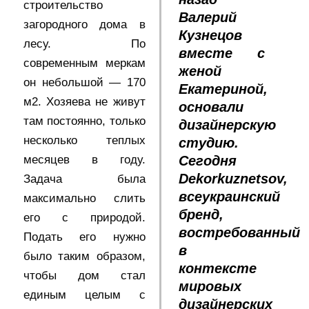
строительство
Валерий
загородного дома в
Кузнецов
лесу. По
вместе с
современным меркам
женой
он небольшой — 170
Екатериной,
м2. Хозяева не живут
основали
там постоянно, только
дизайнерскую
несколько теплых
студию.
месяцев в году.
Сегодня
Dekorkuznetsov,
Задача была
всеукраинский
максимально слить
бренд,
его с природой.
востребованный
Подать его нужно
в
было таким образом,
контексте
чтобы дом стал
мировых
единым целым с
дизайнерских